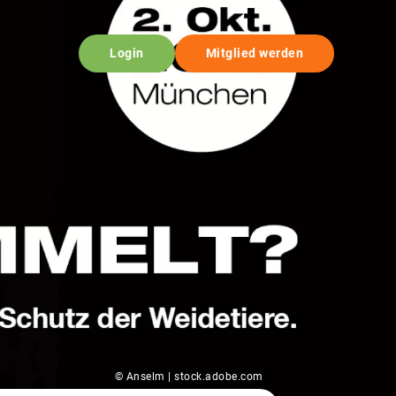
Login
Mitglied werden
© Anselm | stock.adobe.com