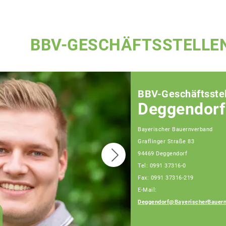
BBV-GESCHÄFTSSTELLE
BBV-Geschäftsstel
Deggendorf
Bayerischer Bauernverband
Graflinger Straße 83
94469 Deggendorf
Tel: 0991 37316-0
Fax: 0991 37316-219
E-Mail:
Deggendorf@BayerischerBauern
Ingrid Ecker
Geschäftsführerin