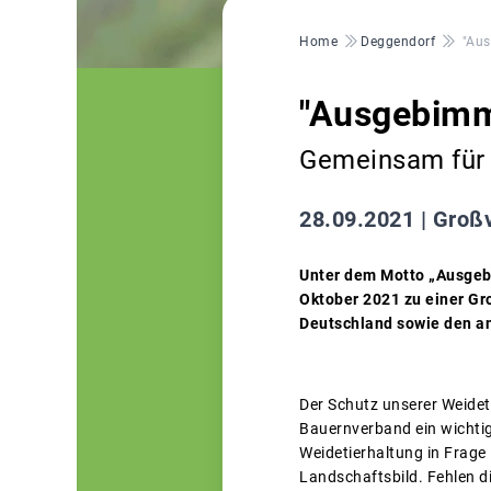
Pfadnavigation
Home
Deggendorf
"Au
"Ausgebimm
Gemeinsam für 
28.09.2021 |
Großv
Unter dem Motto „Ausgeb
Oktober 2021 zu einer Gr
Deutschland sowie den a
Der Schutz unserer Weidet
Bauernverband ein wichtige
Weidetierhaltung in Frage
Landschaftsbild. Fehlen 