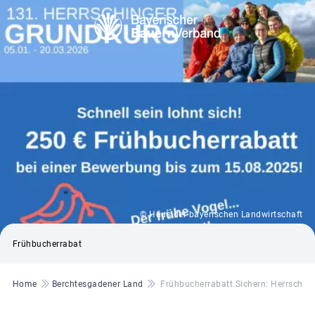
© Haus der bayerischen Landwirtschaft
Frühbucherrabat
Pfadnavigation
Home
Berchtesgadener Land
Frühbucherrabatt Sichern: Herrschin