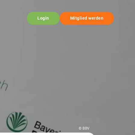
Login
Mitglied werden
© BBV