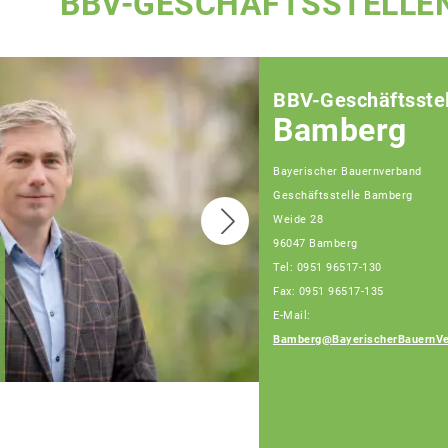
BBV-GESCHÄFTSSTELLE
BBV-Geschäftsstel
Bamberg
Bayerischer Bauernverband
Geschäftsstelle Bamberg
Weide 28
96047 Bamberg
Tel: 0951 96517-130
Fax: 0951 96517-135
Sebastian Hümmer,
Fachberater,
E-Mail:
Tel: 0951/96517-128
Bamberg@BayerischerBauernVe
(Bürotage Mo. - Fr.)