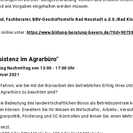
nd wie Vorgaben eingehalten werden müssen.
d, Fachberater, BBV-Geschäftsstelle Bad Neustadt a.d.S./Bad Ki
 online unter:
https://www.bildung-beratung-bayern.de/?tid=9075
sistenz im Agrarbüro"
tag Nachmittag von 13:00 - 17:00 Uhr
bruar 2021
rfahren, wie Sie mit der Büroarbeit den betrieblichen Erfolg Ihres 
 Agrarbüro zu beachten sind?
die Bedeutung des landwirtschaftlichen Büros als Betriebszentrale k
gen können. Erweitern Sie Ihr Wissen im Wirtschafts-, Arbeits-, Vers
rarpolitik, Förderung und CC-Kontrollen und lernen Sie, einen Mehrf
renzt.