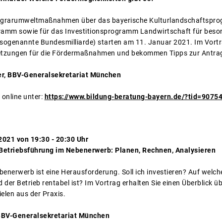
r Agrarumweltmaßnahmen über das bayerische Kulturlandschaftspr
amm sowie für das Investitionsprogramm Landwirtschaft für beso
ogenannte Bundesmilliarde) starten am 11. Januar 2021. Im Vortrag
etzungen für die Fördermaßnahmen und bekommen Tipps zur Antrag
er, BBV-Generalsekretariat München
 online unter:
https://www.bildung-beratung-bayern.de/?tid=9075
2021 von 19:30 - 20:30 Uhr
Betriebsführung im Nebenerwerb: Planen, Rechnen, Analysieren
benerwerb ist eine Herausforderung. Soll ich investieren? Auf welc
d der Betrieb rentabel ist? Im Vortrag erhalten Sie einen Überblick 
ielen aus der Praxis.
 BBV-Generalsekretariat München