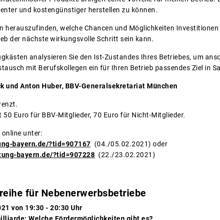
zienter und kostengünstiger herstellen zu können.
en herauszufinden, welche Chancen und Möglichkeiten Investitionen 
ieb der nächste wirkungsvolle Schritt sein kann.
gkästen analysieren Sie den Ist-Zustandes Ihres Betriebes, um an
usch mit Berufskollegen ein für Ihren Betrieb passendes Ziel in Sa
ck und Anton Huber, BBV-Generalsekretariat München
renzt.
50 Euro für BBV-Mitglieder, 70 Euro für Nicht-Mitglieder.
 online unter:
tung-bayern.de/?tid=907167
(04./05.02.2021) oder
atung-bayern.de/?tid=907228
(22./23.02.2021)
reihe für Nebenerwerbsbetriebe
021 von 19:30 - 20:30 Uhr
lliarde: Welche Fördermöglichkeiten gibt es?