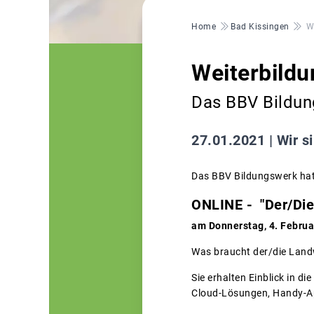
Pfadnavigation
Home
Bad Kissingen
W
Weiterbildu
Das BBV Bildun
27.01.2021 |
Wir si
Das BBV Bildungswerk hat 
ONLINE - "Der/Die
am Donnerstag, 4. Februa
Was braucht der/die Land
Sie erhalten Einblick in d
Cloud-Lösungen, Handy-Ap