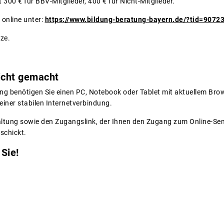
300 € für BBV-Mitglieder, 400 € für Nicht-Mitglieder.
 online unter:
https://www.bildung-beratung-bayern.de/?tid=9072
rze.
icht gemacht
ung benötigen Sie einen PC, Notebook oder Tablet mit aktuellem Brow
iner stabilen Internetverbindung.
altung sowie den Zugangslink, der Ihnen den Zugang zum Online-Se
eschickt.
 Sie!