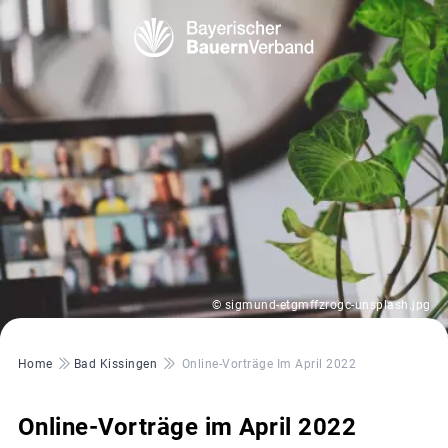
© sigmund-etgmffzrogc-unsplash.jpg
Pfadnavigation
Home
Bad Kissingen
Online-Vorträge Im April 2022
Online-Vorträge im April 2022