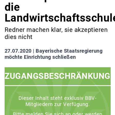
die
Landwirtschaftsschul
Redner machen klar, sie akzeptieren
dies nicht
27.07.2020 |
Bayerische Staatsregierung
möchte Einrichtung schließen
ZUGANGSBESCHRÄNKUNG
Dieser Inhalt steht exklusiv BBV-
Mitgliedern zur Verfügung.
Bitte melden Sie sich an oder werden