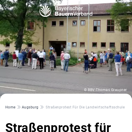
© BBV-Thomas Graupner
Pfadnavigation
Home
Augsburg
Straßenprotest Für Die Landwirtschaftsschule
Straßenprotest für