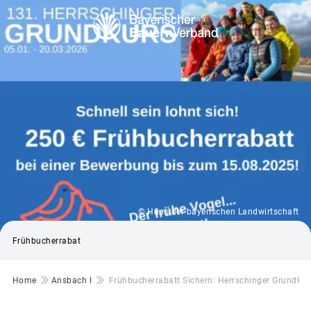
© Haus der bayerischen Landwirtschaft
Frühbucherrabat
Pfadnavigation
Home
Ansbach I
Frühbucherrabatt Sichern: Herrschinger Grundku