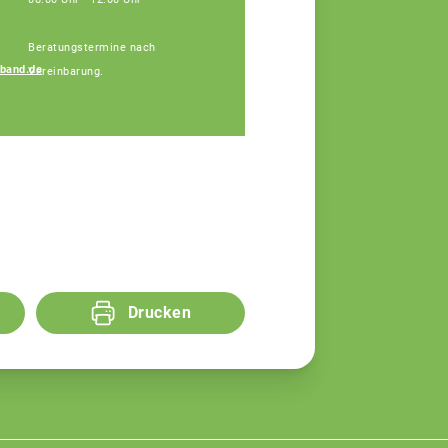
Beratungstermine nach
band.de
Vereinbarung.
Simon Lösch
Fachberater
Drucken