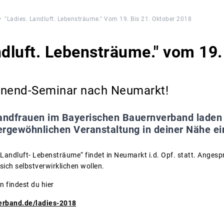
"Ladies. Landluft. Lebensträume." Vom 19. Bis 21. Oktober 2018
ndluft. Lebensträume." vom 19.
nend-Seminar nach Neumarkt!
andfrauen im Bayerischen Bauernverband laden 
ergewöhnlichen Veranstaltung in deiner Nähe ei
andluft- Lebensträume“ findet in Neumarkt i.d. Opf. statt. Anges
ich selbstverwirklichen wollen.
n findest du hier
erband.de/ladies-2018