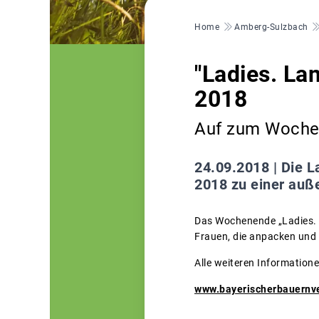
Pfadnavigation
Home
Amberg-Sulzbach
"Ladies. La
2018
Auf zum Woche
24.09.2018 |
Die L
2018 zu einer auß
Das Wochenende „Ladies. L
Frauen, die anpacken und s
Alle weiteren Informatione
www.bayerischerbauernv