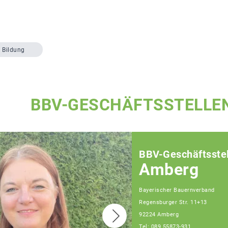
Bildung
BBV-GESCHÄFTSSTELLE
BBV-Geschäftsstel
Amberg
Bayerischer Bauernverband
Regensburger Str. 11+13
92224 Amberg
Tel: 089 55873-931