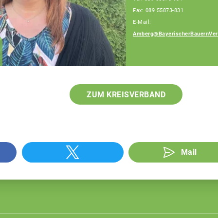
Fax: 089 55873-831
E-Mail:
Amberg@BayerischerBauernVer
Josef Hummel
Fachberater
ZUM KREISVERBAND
Mail