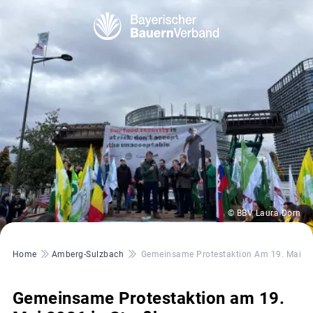
© BBV Laura Dorn
Pfadnavigation
Home
Amberg-Sulzbach
Gemeinsame Protestaktion Am 19. Mai 20
Gemeinsame Protestaktion am 19.