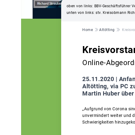
oben von links: BBV-Geschäftsführer V
unten von links: stv. Kreisobmann Ric
Pfadnavigation
Home
Altötting
Kreisvo
Kreisvorsta
Online-Abgeord
25.11.2020 |
Anfan
Altötting, via PC
Martin Huber über
„Aufgrund von Corona sin
unvermindert weiter und 
Schwierigkeiten hinzuge