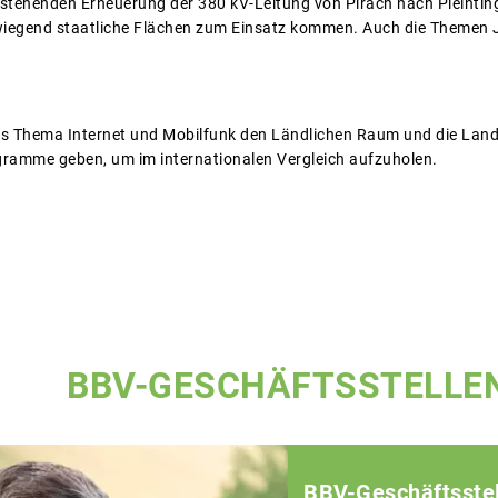
orstehenden Erneuerung der 380 kV-Leitung von Pirach nach Pleinti
rwiegend staatliche Flächen zum Einsatz kommen. Auch die Themen 
s Thema Internet und Mobilfunk den Ländlichen Raum und die Landwi
gramme geben, um im internationalen Vergleich aufzuholen.
BBV-GESCHÄFTSSTELLE
BBV-Geschäftsstel