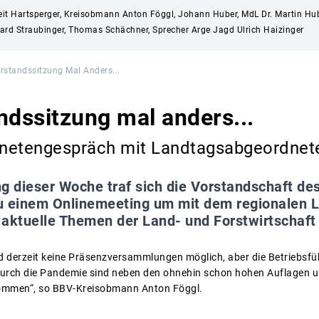
eit Hartsperger, Kreisobmann Anton Föggl, Johann Huber, MdL Dr. Martin Hu
hard Straubinger, Thomas Schächner, Sprecher Arge Jagd Ulrich Haizinger
rstandssitzung Mal Anders...
ndssitzung mal anders...
netengespräch mit Landtagsabgeordnete
g dieser Woche traf sich die Vorstandschaft d
 zu einem Onlinemeeting um mit dem regionalen 
 aktuelle Themen der Land- und Forstwirtschaft
d derzeit keine Präsenzversammlungen möglich, aber die Betriebsf
durch die Pandemie sind neben den ohnehin schon hohen Auflagen u
kommen“, so BBV-Kreisobmann Anton Föggl.