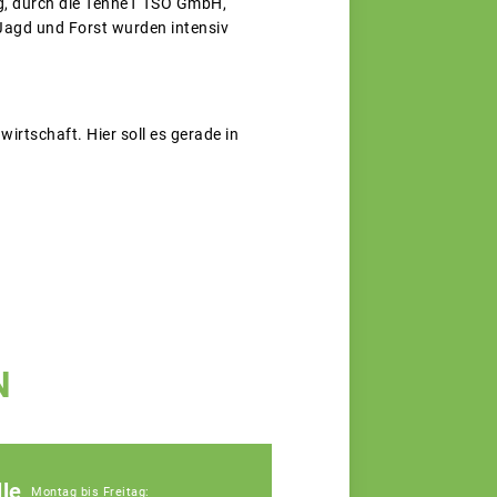
ng, durch die TenneT TSO GmbH,
Jagd und Forst wurden intensiv
rtschaft. Hier soll es gerade in
N
le
Montag bis Freitag: