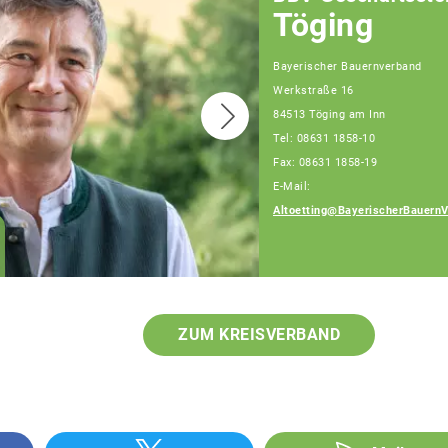
Töging
Bayerischer Bauernverband
Werkstraße 16
84513 Töging am Inn
Tel: 08631 1858-10
Fax: 08631 1858-19
E-Mail:
Altoetting@BayerischerBauernV
Julia Artmeier
Fachberaterin
ZUM KREISVERBAND