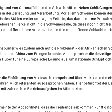
aufgrund von Coronafällen in den Schlachthöfen. Neben Schließungen
r in der Zerlegung und Verarbeitung. Vor allem Schweine können der
in den Ställen weiter und lagern Fett ein, das dann enorme Preisab
eborenen Ferkel nicht in die Schweineställe, da diese noch nicht frei
gere und flexiblerere Arbeitszeiten, in den noch offenen Schlachtein
nspurner wies zudem auch auf die Problematik der Afrikanischen Sc
lem nach China zum Erliegen brachte. Auch sprach er die derzeitige
in Huber für eine Europäische Lösung aus, um nationale Schlupflöche
r die Einführung von Verbraucherampeln und über Molkereien die e
 ihren Milchlieferanten ausgesprochen haben. Hier befürchtet der 
 mit zahlreichen Betriebsaufgaben im Milchsektor.
nte der Abgeordnete, dass die Freihandelsabkommen künftig noch 