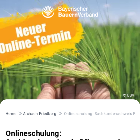
© BBV
Pfadnavigation
Home
Aichach-Friedberg
Onlineschulung: Sachkundenachweis Pfl
Onlineschulung: