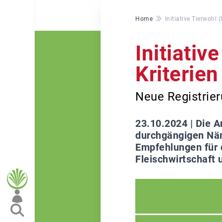
Pfadnavigation
Home
Initiative Tierwohl
Initiativ
Kriterie
Neue Registrier
23.10.2024 |
Die A
durchgängigen Näm
Empfehlungen für d
Fleischwirtschaft 