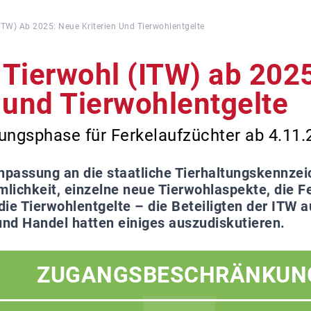
 (ITW) Ab 2025: Neue Kriterien Und Tierwohlentgelte
e Tierwohl (ITW) ab 202
n und Tierwohlentgelte
ungsphase für Ferkelaufzüchter ab 4.11.2
npassung an die staatliche Tierhaltungskennzei
lichkeit, einzelne neue Tierwohlaspekte, die F
ie Tierwohlentgelte – die Beteiligten der ITW a
und Handel hatten einiges auszudiskutieren.
ZUGANGSBESCHRÄNKUN