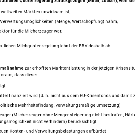
taatlichen Quotenregelung zurückgezogen (Milch, Zucker), weil sie
n weltweiten Märkten unwirksam ist,
ie Verwertungsmöglichkeiten (Menge, Wertschöpfung) nahm,
aktor für die Milcherzeuger war.
aatlichen Milchquotenregelung lehnt der BBV deshalb ab.
ortmaßnahme
zur erhofften Marktentlastung in der jetzigen Krisensitu
 voraus, dass dieser
lgt
ttel finanziert wird (d. h. nicht aus dem EU-Krisenfonds und damit
politische Mehrheitsfindung, verwaltungsmäßige Umsetzung)
zeuger (Milcherzeuger ohne Mengensteigerung nicht bestrafen, Härte
ungsmöglichkeit nicht verhindern) berücksichtigt
neuen Kosten- und Verwaltungsbelastungen aufbürdet.