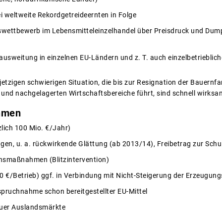
 weltweite Rekordgetreideernten in Folge
wettbewerb im Lebensmitteleinzelhandel über Preisdruck und Dump
ausweitung in einzelnen EU-Ländern und z. T. auch einzelbetriebli
jetzigen schwierigen Situation, die bis zur Resignation der Bauernf
 und nachgelagerten Wirtschaftsbereiche führt, sind schnell wirk
hmen
lich 100 Mio. €/Jahr)
ngen, u. a. rückwirkende Glättung (ab 2013/14), Freibetrag zur Schu
onsmaßnahmen (Blitzintervention)
00 €/Betrieb) ggf. in Verbindung mit Nicht-Steigerung der Erzeugun
pruchnahme schon bereitgestellter EU-Mittel
euer Auslandsmärkte