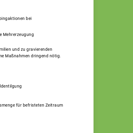
ingaktionen bei
che Mehrerzeugung
amilien und zu gravierenden
same Maßnahmen dringend nötig.
ldentilgung
gsmenge für befristeten Zeitraum