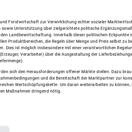
und Forstwirtschaft zur Verwirklichung echter sozialer Marktwirtsch
owie Unterstützung über zielgerichtete politische Ergänzungsmaß
enden Landbewirtschaftung. Innerhalb dieser politischen Eckpunkte i
allen Produktbereichen, die Regeln über Menge und Preis selbst zu
en. Dies ist möglich insbesondere mit einer verantwortlichen Regel
 (Erzeuger, Verarbeiter) über die Ausgestaltung der Lieferbeziehunge
iefermenge).
den sich den Herausforderungen offener Märkte stellen. Dazu brauc
e Rahmenbedingungen und die Bereitschaft der Marktpartner zur kon
greichen Wertschöpfungskette. Um daran weiterarbeiten zu können, s
nten Maßnahmen dringend nötig.