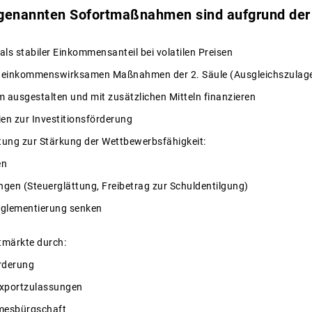
 genannten Sofortmaßnahmen sind aufgrund der 
als stabiler Einkommensanteil bei volatilen Preisen
t einkommenswirksamen Maßnahmen der 2. Säule (Ausgleichszulag
 ausgestalten und mit zusätzlichen Mitteln finanzieren
ien zur Investitionsförderung
tung zur Stärkung der Wettbewerbsfähigkeit:
en
ngen (Steuerglättung, Freibetrag zur Schuldentilgung)
eglementierung senken
tmärkte durch:
rderung
Exportzulassungen
mesbürgschaft