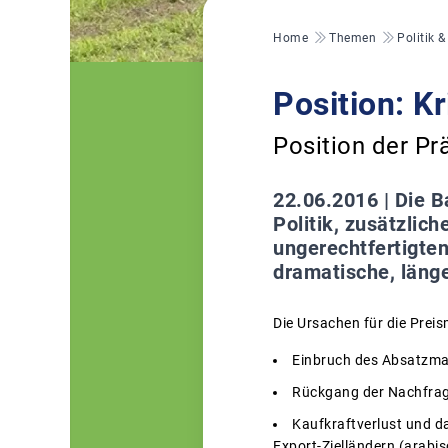
Pfadnavigation
Home
Themen
Politik 
Position: K
Position der P
22.06.2016 |
Die B
Politik, zusätzlic
ungerechtfertigten
dramatische, länge
Die Ursachen für die Preis
Einbruch des Absatzmar
Rückgang der Nachfrag
Kaufkraftverlust und d
Export-Zielländern (arabi