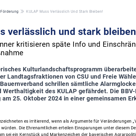
& Förderung
KULAP Muss Verlässlich Und Stark Bleiben!
verlässlich und stark bleiben
er kritisieren späte Info und Einschrän
ßnahme
risches Kulturlandschaftsprogramm überarbeite
 der Landtagsfraktionen von CSU und Freie Wähl
Bauernverband schrillen sämtliche Alarmglocken
nd Werthaltigkeit des KULAP gefährdet. Die BBV
g am 25. Oktober 2024 in einer gemeinsamen Er
eichneten es irritierend, wenn als Argumente für Veränderungen „
 würden. Die Ehrenamtlichen erteilen Einsparungen unter diesem D
 sei ein Kernstück und Markenzeichen der bayerischen Agrarpolitik