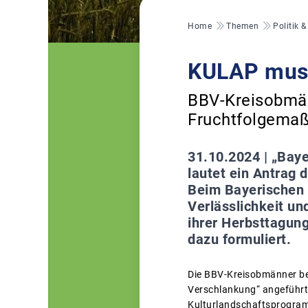
Pfadnavigation
Home
Themen
Politik 
KULAP muss 
BBV-Kreisobmänn
Fruchtfolgema
31.10.2024 |
„Baye
lautet ein Antrag
Beim Bayerischen 
Verlässlichkeit u
ihrer Herbsttagun
dazu formuliert.
Die BBV-Kreisobmänner bez
Verschlankung“ angeführt
Kulturlandschaftsprogramm