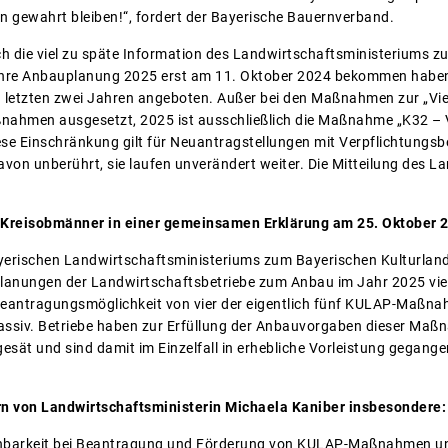
 gewahrt bleiben!“, fordert der Bayerische Bauernverband.
ch die viel zu späte Information des Landwirtschaftsministeriums
ür ihre Anbauplanung 2025 erst am 11. Oktober 2024 bekommen habe
letzten zwei Jahren angeboten. Außer bei den Maßnahmen zur „Viel
nahmen ausgesetzt, 2025 ist ausschließlich die Maßnahme „K32 – V
ese Einschränkung gilt für Neuantragstellungen mit Verpflichtungs
von unberührt, sie laufen unverändert weiter. Die Mitteilung des La
V-Kreisobmänner in einer gemeinsamen Erklärung am 25. Oktober 
ayerischen Landwirtschaftsministeriums zum Bayerischen Kultur
Planungen der Landwirtschaftsbetriebe zum Anbau im Jahr 2025 vie
antragungsmöglichkeit von vier der eigentlich fünf KULAP-Maßnahm
assiv. Betriebe haben zur Erfüllung der Anbauvorgaben dieser Maß
esät und sind damit im Einzelfall in erhebliche Vorleistung gegange
n von Landwirtschaftsministerin Michaela Kaniber insbesondere:
lanbarkeit bei Beantragung und Förderung von KULAP-Maßnahmen u