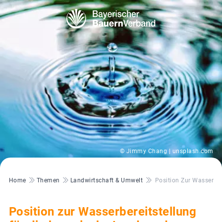
© Jimmy Chang | unsplash.com
Pfadnavigation
Home
Themen
Landwirtschaft & Umwelt
Position Zur Wasserber
Position zur Wasserbereitstellung