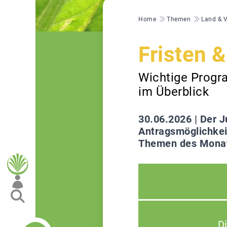
Pfadnavigation
Home
Themen
Land & 
Fristen 
Wichtige Progra
im Überblick
30.06.2026 |
Der J
Antragsmöglichkeit
Themen des Monat
D