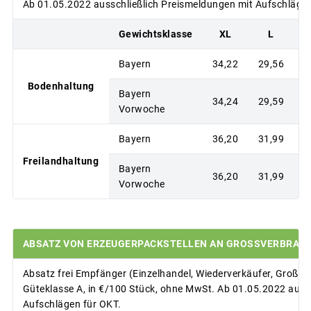
Ab 01.05.2022 ausschließlich Preismeldungen mit Aufschlägen
Gewichtsklasse
XL
L
Bayern
34,22
29,56
2
Bodenhaltung
Bayern
34,24
29,59
2
Vorwoche
Bayern
36,20
31,99
2
Freilandhaltung
Bayern
36,20
31,99
2
Vorwoche
ABSATZ VON ERZEUGERPACKSTELLEN AN GROSSVERBRAUC
Absatz frei Empfänger (Einzelhandel, Wiederverkäufer, Großve
Güteklasse A, in €/100 Stück, ohne MwSt. Ab 01.05.2022 auss
Aufschlägen für OKT.