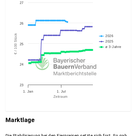
27
26
€ / 100 Stück
2026
2025
25
ø 3-Jahre
24
23
1. Jan
1. Jul
Zeitraum
Marktlage
Die Stabilisierung bei den Eierpreisen setzte sich fort. So gab