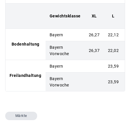
Gewichtsklasse
XL
L
Bayern
26,27
22,12
2
Bodenhaltung
Bayern
26,37
22,02
2
Vorwoche
Bayern
23,59
2
Freilandhaltung
Bayern
23,59
2
Vorwoche
Märkte