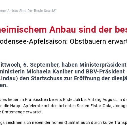
hem Anbau Sind Der Beste Snack!“
heimischem Anbau sind der be
Bodensee-Apfelsaison: Obstbauern erwart
ttwoch, 6. September, haben Ministerpräsident 
ministerin Michaela Kaniber und BBV-Präsident 
Lindau) den Startschuss zur Eröffnung der dies
en.
b es heuer im Fränkischen bereits Ende Juli bis Anfang August. In d
die Haupt-Apfelernte mit den beliebten Sorten Elstar-Gala, Jonag
he Erntemenge erwartet.
gs zeichnen sich neben der hohen Qualität auch durch kurze Transpo