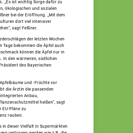
. „Es ist wichtig Sorge dafür zu
n, ökologischen und sozialen
lßner bei der Eröffnung. „Mit dem
turen dort viel intensiver
hen“, sagt Felßner.
Niederschlägen der letzten Wochen
gen Tage bekommen die Äpfel auch
eschmack können die Äpfel nur in
. In den wärmeren, südlichen
, Präsident des Bayerischen
 Apfelbäume und -Früchte vor
t die Ärztin die passenden
integrierten Anbau,
lanzenschutzmittel heißen“, sagt
n EU-Pläne zu
enz rauben.
s in dieser Vielfalt in Supermärkten
kern vertragen werden wie z.B. die