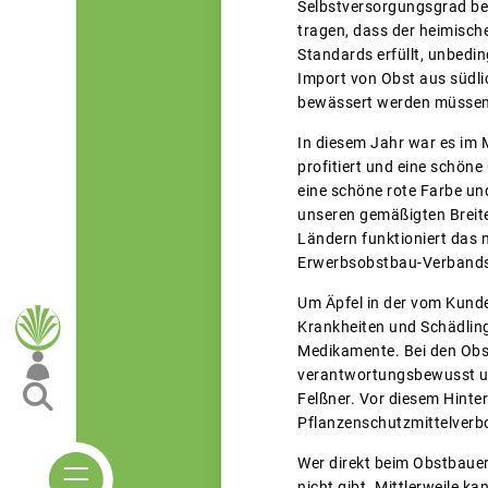
Selbstversorgungsgrad bei 
tragen, dass der heimisch
Standards erfüllt, unbedi
Import von Obst aus südli
bewässert werden müssen,
In diesem Jahr war es im M
profitiert und eine schön
eine schöne rote Farbe un
unseren gemäßigten Breit
Ländern funktioniert das n
Erwerbsobstbau-Verband
Um Äpfel in der vom Kund
Krankheiten und Schädling
Medikamente. Bei den Obs
verantwortungsbewusst und
Felßner. Vor diesem Hinte
Pflanzenschutzmittelverb
Wer direkt beim Obstbauern
nicht gibt. Mittlerweile k