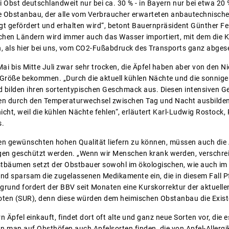
Obst deutschlandweit nur bei ca. 30 % - in Bayern nur bei etwa 20 %
e Obstanbau, der alle vom Verbraucher erwarteten anbautechnische
ngt gefördert und erhalten wird“, betont Bauernpräsident Günther Fe
chen Ländern wird immer auch das Wasser importiert, mit dem die Kul
 als hier bei uns, vom CO2-Fußabdruck des Transports ganz abgese
ai bis Mitte Juli zwar sehr trocken, die Äpfel haben aber von den 
e Größe bekommen. „Durch die aktuell kühlen Nächte und die sonni
d bilden ihren sortentypischen Geschmack aus. Diesen intensiven G
en durch den Temperaturwechsel zwischen Tag und Nacht ausbilden
icht, weil die kühlen Nächte fehlen“, erläutert Karl-Ludwig Rostock
s.
en gewünschten hohen Qualität liefern zu können, müssen auch die
en geschützt werden. „Wenn wir Menschen krank werden, verschreib
tbäumen setzt der Obstbauer sowohl im ökologischen, wie auch im 
 sparsam die zugelassenen Medikamente ein, die in diesem Fall Pf
rgrund fordert der BBV seit Monaten eine Kurskorrektur der aktuelle
oten (SUR), denn diese würden dem heimischen Obstanbau die Exist
 Äpfel einkauft, findet dort oft alte und ganz neue Sorten vor, die e
ann man auf Obsthöfen auch Apfelsorten finden, die von Apfel-Allergi