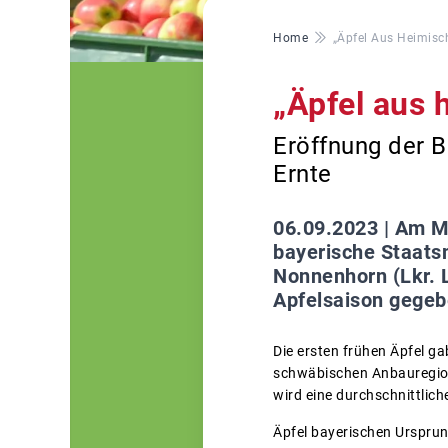
Pfadnavigation
Home
„Äpfel Aus Heimisc
„Äpfel aus 
Eröffnung der 
Ernte
06.09.2023 |
Am Mi
bayerische Staats
Nonnenhorn (Lkr. 
Apfelsaison gegeb
Die ersten frühen Äpfel ga
schwäbischen Anbauregion 
wird eine durchschnittlic
Äpfel bayerischen Ursprun