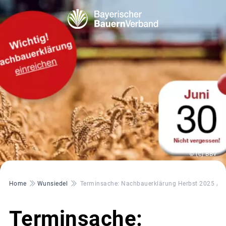
© (c) BBV
Pfadnavigation
Home
Wunsiedel
Terminsache: Nachbauerklärung Herbst 2025 / F
Terminsache: