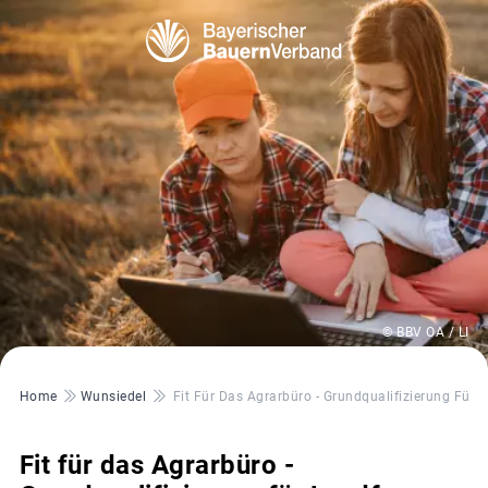
© BBV OA / LI
Pfadnavigation
Home
Wunsiedel
Fit Für Das Agrarbüro - Grundqualifizierung Für
Fit für das Agrarbüro -