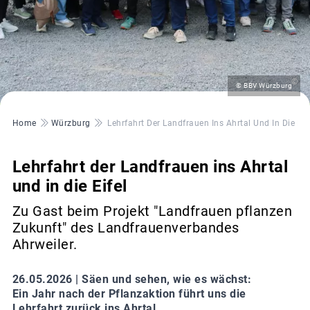
©
© BBV Würzburg
Pfadnavigation
Home
Würzburg
Lehrfahrt Der Landfrauen Ins Ahrtal Und In Die Eif
Lehrfahrt der Landfrauen ins Ahrtal
und in die Eifel
Zu Gast beim Projekt "Landfrauen pflanzen
Zukunft" des Landfrauenverbandes
Ahrweiler.
26.05.2026 |
Säen und sehen, wie es wächst:
Ein Jahr nach der Pflanzaktion führt uns die
Lehrfahrt zurück ins Ahrtal.