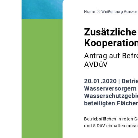
Pfadnavigation
Home
Weißenburg-Gunzen
Zusätzlich
Kooperatio
Antrag auf Befr
AVDüV
20.01.2020 |
Betri
Wasserversorgern 
Wasserschutzgebie
beteiligten Flächen
Betriebsflächen in roten 
und 5 DüV einhalten müss