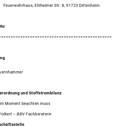
euerwehrhaus, Ehlheimer Str. 8, 91723 Dittenheim
Uhr
===============================================
ung
Auernhammer
rordnung und Stoffstrombilanz
m Moment beachten muss
olkert – BBV Fachberaterin
schäftsstelle