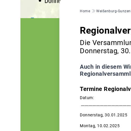
Pfadnavigation
Home
Weißenburg-Gunzen
Regionalve
Die Versammlun
Donnerstag, 30
Auch in diesem Win
Regionalversammlun
Termine Regional
Dat
__________________________
Donnerstag, 30.01.202
Montag, 10.02.2025 Sp