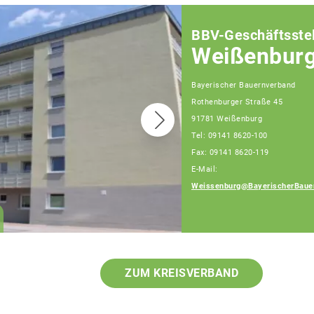
BBV-Geschäftsstel
Weißenbur
Bayerischer Bauernverband
Rothenburger Straße 45
91781 Weißenburg
Tel: 09141 8620-100
Fax: 09141 8620-119
E-Mail:
Daniel Meier
Weissenburg@BayerischerBaue
Geschäftsführer, Tel:
09141/8620-111
ZUM KREISVERBAND