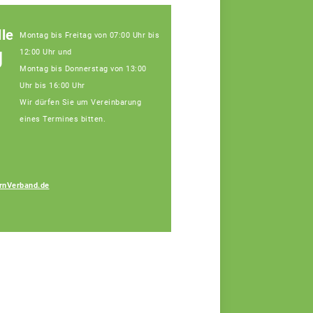
le
Montag bis Freitag von 07:00 Uhr bis
g
12:00 Uhr und
Montag bis Donnerstag von 13:00
Uhr bis 16:00 Uhr
Wir dürfen Sie um Vereinbarung
eines Termines bitten.
Ramona Böswald
rnVerband.de
Fachberaterin, Tel:
09141/8620-112