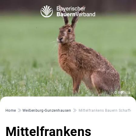
© Fotolia
Pfadnavigation
Home
Weißenburg-Gunzenhausen
Mittelfrankens Bauern Schaffen
Mittelfrankens