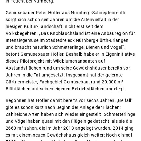
in Feucht bei Nürnberg.
Gemüsebauer Peter Höfler aus Nürnberg-Schnepfenreuth
sorgt sich schon seit Jahren um die Artenvielfalt in der
hiesigen Kultur-Landschaft, nicht erst seit dem
Volksbegehren. „Das Knoblauchsland ist eine Anbauregion für
Intensivgemüse im Städtedreieck Nürnberg-Fürth-Erlangen
und braucht natürlich Schmetterlinge, Bienen und Vögel“,
betont Gemüsebauer Höfler. Deshalb habe er in Eigeninitiative
dieses Pilotprojekt mit Wildblumenansaaten auf
Abstandsflächen rund um seine Gewächshäuser bereits vor
Jahren in die Tat umgesetzt. Insgesamt hat der gelernte
Gärtnermeister, Fachgebiet Gemüsebau, rund 20.000 m²
Blühflächen auf seinen eigenen Betriebsflächen angelegt.
Begonnen hat Höfler damit bereits vor sechs Jahren. ‚Beifall‘
gibt es schon kurz nach Beginn der Anlage der Flächen:
Zahlreiche Arten haben sich wieder eingestellt. Schmetterlinge
und Vögel haben quasi mit den Flügeln geklatscht, als sie die
2660 m² sahen, die im Jahr 2013 angelegt wurden. 2014 ging
es mit einem neuen Gewächshaus gleich weiter: Noch einmal