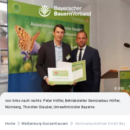
© BBV
von links nach rechts: Peter Höfler, Betriebsleiter Gemüsebau Höfler,
Nürnberg, Thorsten Glauber, Umweltminister Bayerns
Pfadnavigation
Home
Weißenburg-Gunzenhausen
Gemüsebaubetrieb Erhält Bayeri