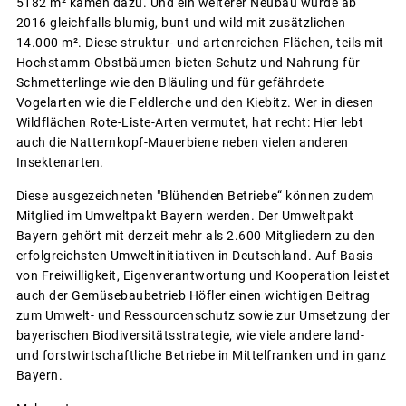
5182 m² kamen dazu. Und ein weiterer Neubau wurde ab
2016 gleichfalls blumig, bunt und wild mit zusätzlichen
14.000 m². Diese struktur- und artenreichen Flächen, teils mit
Hochstamm-Obstbäumen bieten Schutz und Nahrung für
Schmetterlinge wie den Bläuling und für gefährdete
Vogelarten wie die Feldlerche und den Kiebitz. Wer in diesen
Wildflächen Rote-Liste-Arten vermutet, hat recht: Hier lebt
auch die Natternkopf-Mauerbiene neben vielen anderen
Insektenarten.
Diese ausgezeichneten "Blühenden Betriebe“ können zudem
Mitglied im Umweltpakt Bayern werden. Der Umweltpakt
Bayern gehört mit derzeit mehr als 2.600 Mitgliedern zu den
erfolgreichsten Umweltinitiativen in Deutschland. Auf Basis
von Freiwilligkeit, Eigenverantwortung und Kooperation leistet
auch der Gemüsebaubetrieb Höfler einen wichtigen Beitrag
zum Umwelt- und Ressourcenschutz sowie zur Umsetzung der
bayerischen Biodiversitätsstrategie, wie viele andere land-
und forstwirtschaftliche Betriebe in Mittelfranken und in ganz
Bayern.