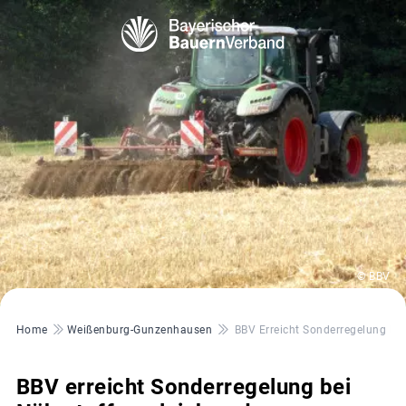
© BBV
Pfadnavigation
Home
Weißenburg-Gunzenhausen
BBV Erreicht Sonderregelung B
BBV erreicht Sonderregelung bei