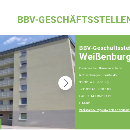
BBV-GESCHÄFTSSTELLE
BBV-Geschäftsstel
Weißenbur
Bayerischer Bauernverband
Rothenburger Straße 45
91781 Weißenburg
Tel: 09141 8620-100
Fax: 09141 8620-119
E-Mail:
Daniel Meier
Weissenburg@BayerischerBaue
Geschäftsführer, Tel:
09141/8620-111