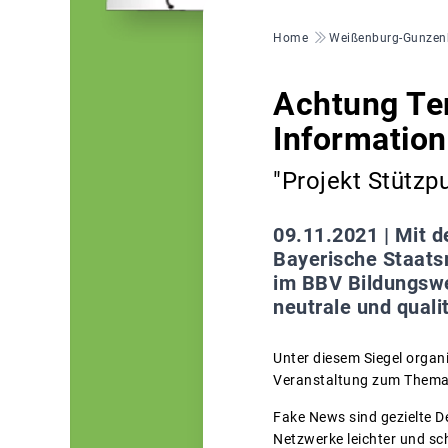
Pfadnavigation
Home
Weißenburg-Gunzen
Achtung Te
Information
"Projekt Stützp
09.11.2021 |
Mit d
Bayerische Staats
im BBV Bildungswer
neutrale und quali
Unter diesem Siegel organ
Veranstaltung zum Thema F
Fake News sind gezielte D
Netzwerke leichter und sch