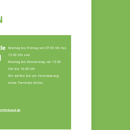
N
le
Montag bis Freitag von 07:00 Uhr bis
g
12:00 Uhr und
Montag bis Donnerstag von 13:00
Uhr bis 16:00 Uhr
Wir dürfen Sie um Vereinbarung
eines Termines bitten.
Ramona Böswald
rnVerband.de
Fachberaterin, Tel:
09141/8620-112