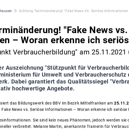
hausen
Achtung Terminänderung! "Fake News Vs. Seriöse Informationen 
rminänderung! "Fake News vs.
en – Woran erkenne ich seriös
unkt Verbraucherbildung" am 25.11.2021
er Auszeichnung "Stützpunkt für Verbraucherbil
ministerium für Umwelt und Verbraucherschutz d
k. Dabei garantiert das Qualitätssiegel "Verbr
tativ hochwertige Angebote.
isiert das Bildungswerk des BBV im Bezirk Mittelfranken am
25.11.2
ake News vs. Seriöse Informationen – Woran erkenne ich seriöse I
esinformationen. Sie sind kein neues Phänomen, jedoch werden sie 
neller verbreitet. Melanie Martin, anerkannte Trainerin für Verbrauc