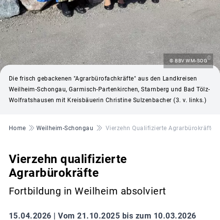
©
© BBV WM-SOG
Die frisch gebackenen "Agrarbürofachkräfte" aus den Landkreisen
Weilheim-Schongau, Garmisch-Partenkirchen, Starnberg und Bad Tölz-
Wolfratshausen mit Kreisbäuerin Christine Sulzenbacher (3. v. links.)
Pfadnavigation
Home
Weilheim-Schongau
Vierzehn Qualifizierte Agrarbürokräfte
Vierzehn qualifizierte
Agrarbürokräfte
Fortbildung in Weilheim absolviert
15.04.2026 |
Vom 21.10.2025 bis zum 10.03.2026