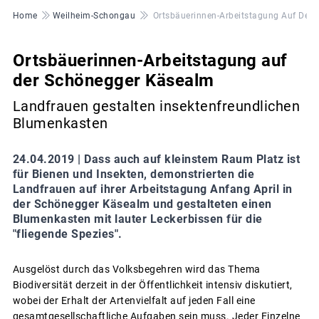
Pfadnavigation
Home
Weilheim-Schongau
Ortsbäuerinnen-Arbeitstagung Auf Der
Ortsbäuerinnen-Arbeitstagung auf
der Schönegger Käsealm
Landfrauen gestalten insektenfreundlichen
Blumenkasten
24.04.2019 |
Dass auch auf kleinstem Raum Platz ist
für Bienen und Insekten, demonstrierten die
Landfrauen auf ihrer Arbeitstagung Anfang April in
der Schönegger Käsealm und gestalteten einen
Blumenkasten mit lauter Leckerbissen für die
"fliegende Spezies".
Ausgelöst durch das Volksbegehren wird das Thema
Biodiversität derzeit in der Öffentlichkeit intensiv diskutiert,
wobei der Erhalt der Artenvielfalt auf jeden Fall eine
gesamtgesellschaftliche Aufgaben sein muss. Jeder Einzelne