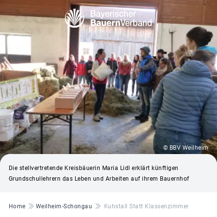
© BBV Weilheim
Die stellvertretende Kreisbäuerin Maria Lidl erklärt künftigen
Grundschullehrern das Leben und Arbeiten auf ihrem Bauernhof
Pfadnavigation
Home
Weilheim-Schongau
Kuhstall Statt Klassenzimmer