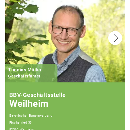
Thomas Müller
Geschäftsführer
BBV-Geschäftsstelle
Weilheim
Bayerischer Bauernverband
Fischerried 33
82362 Weilheim