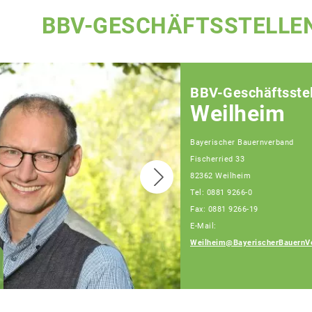
BBV-GESCHÄFTSSTELLE
BBV-Geschäftsstel
Weilheim
Bayerischer Bauernverband
Fischerried 33
82362 Weilheim
Tel: 0881 9266-0
Fax: 0881 9266-19
E-Mail:
Weilheim@BayerischerBauernV
Gerlinde Floritz
Fachberaterin