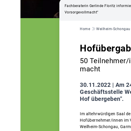
Fachberaterin Gerlinde Floritz inform
Vorsorgevollmacht"
Pfadnavigation
Home
Weilheim-Schongau
Hofübergab
50 Teilnehmer/i
macht
30.11.2022 |
Am 24
Geschäftsstelle W
Hof übergeben".
Im altehrwürdigen Saal de
Hofübernehmer/innen im V
Weilheim-Schongau, Garmi