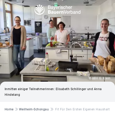
© BBV G. Klein
Inmitten einiger Teilnehmerinnen: Elisabeth Schillinger und Anna
Hindelang
Pfadnavigation
Home
Weilheim-Schongau
Fit Für Den Ersten Eigenen Haushalt