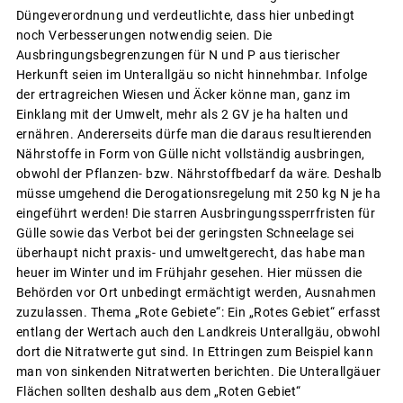
Düngeverordnung und verdeutlichte, dass hier unbedingt
noch Verbesserungen notwendig seien. Die
Ausbringungsbegrenzungen für N und P aus tierischer
Herkunft seien im Unterallgäu so nicht hinnehmbar. Infolge
der ertragreichen Wiesen und Äcker könne man, ganz im
Einklang mit der Umwelt, mehr als 2 GV je ha halten und
ernähren. Andererseits dürfe man die daraus resultierenden
Nährstoffe in Form von Gülle nicht vollständig ausbringen,
obwohl der Pflanzen- bzw. Nährstoffbedarf da wäre. Deshalb
müsse umgehend die Derogationsregelung mit 250 kg N je ha
eingeführt werden! Die starren Ausbringungssperrfristen für
Gülle sowie das Verbot bei der geringsten Schneelage sei
überhaupt nicht praxis- und umweltgerecht, das habe man
heuer im Winter und im Frühjahr gesehen. Hier müssen die
Behörden vor Ort unbedingt ermächtigt werden, Ausnahmen
zuzulassen. Thema „Rote Gebiete“: Ein „Rotes Gebiet“ erfasst
entlang der Wertach auch den Landkreis Unterallgäu, obwohl
dort die Nitratwerte gut sind. In Ettringen zum Beispiel kann
man von sinkenden Nitratwerten berichten. Die Unterallgäuer
Flächen sollten deshalb aus dem „Roten Gebiet“