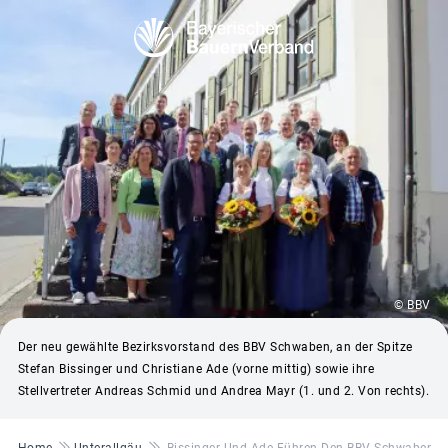
© BBV
Der neu gewählte Bezirksvorstand des BBV Schwaben, an der Spitze
Stefan Bissinger und Christiane Ade (vorne mittig) sowie ihre
Stellvertreter Andreas Schmid und Andrea Mayr (1. und 2. Von rechts).
Pfadnavigation
Home
Unterallgäu
Bissinger Und Ade Führen Den BBV Schwaben