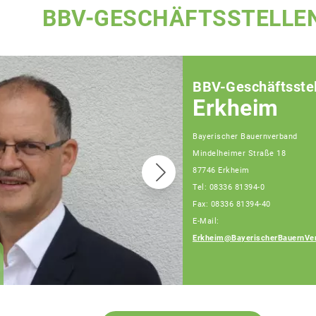
BBV-GESCHÄFTSSTELLE
BBV-Geschäftsstel
Erkheim
Bayerischer Bauernverband
Mindelheimer Straße 18
87746 Erkheim
Tel: 08336 81394-0
Fax: 08336 81394-40
E-Mail:
Erkheim@BayerischerBauernVe
Johann Utler
Fachberater