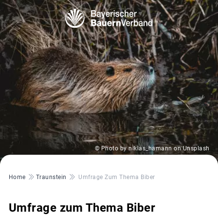
© Photo by niklas_hamann on Unsplash
Pfadnavigation
Home
Traunstein
Umfrage Zum Thema Biber
Umfrage zum Thema Biber