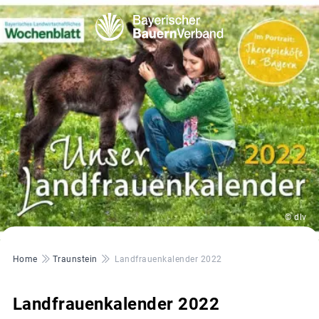
© dlv
Pfadnavigation
Home
Traunstein
Landfrauenkalender 2022
Landfrauenkalender 2022