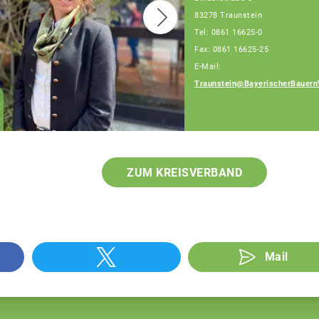
83278 Traunstein
Tel: 0861 16625-0
Fax: 0861 16625-25
E-Mail:
Traunstein@BayerischerBauern
Patrick Berndlmaier
Fachberater
ZUM KREISVERBAND
Mail