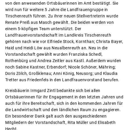
von den anwesenden Ortsbäuerinnen im Amt bestätigt. Sie
wird nun für weitere 5 Jahre die Landfrauengruppe in
Tirschenreuth führen. Zu ihrer neuen Stellvertreterin wurde
Renate Preiß aus Masch gewählt. Die beiden werden von
einem 5-köpfigen Team unterstützt. Der
Landfrauenvorstandschaft im Landkreis Tirschenreuth
gehören nach wie vor Elfriede Stock, Kornthan; Christa Bayer,
Haid und Heidi Löw aus Neualbenreuth an. Neu in die
Vorstandschaft gewählt wurden Franziska Schedl,
Rothenbürg und Andrea Zeitler aus Kastl. Außerdem wurden
noch Sabine Kastner, Erbendorf; Nicole Schöner, Mähring;
Doris Zölch, Großklenau; Anni König, Neusorg; und Klaudia
Tretter aus Friedenfels in den Landfrauenvorstand berufen.
Kreisbäuerin Irmgard Zintl bedankte sich bei allen
Ortsbäuerinnen für ihr Engagement in den letzten Jahren und
auch für ihre Bereitschaft, sich in den kommenden Jahren für
die Landwirtschaft und den ländlichen Raum zu engagieren.
Ein besonderer Dank galt auch den ausgeschiedenen
Mitgliedern der Vorstandschaft, Rita Müller und Elisabeth
Hecht.