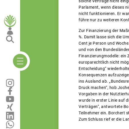
solche Verträge nicht eing
Parlament, wenn dieses nic
nicht funktionieren. Er wa
führe nur zu weiteren Konf
Zur Finanzierung der Maßn
%. Damit lasse sich die U
Cent je Person und Woche
und von den Bundesländern
Finanzierungmodelle: ein 
europarechtlich nicht mögl
Entscheidung“ wiederholte 
Konsequenzen aufzuzeigen
ins Ausland ab. „Bundesr
Druck machen“, hob Jochen
Vorgaben in der Nutztier
wurde in erster Linie auf
Verträgen“, antwortete Bo
Teilnehmer ein. Borchert s
Zum Schluss rief er die Lan