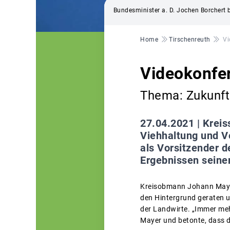
Bundesminister a. D. Jochen Borchert 
Pfadnavigation
Home
Tirschenreuth
Vi
Videokonfer
Thema: Zukunft
27.04.2021 |
Kreis
Viehhaltung und V
als Vorsitzender 
Ergebnissen seine
Kreisobmann Johann Mayer 
den Hintergrund geraten 
der Landwirte. „Immer meh
Mayer und betonte, dass d