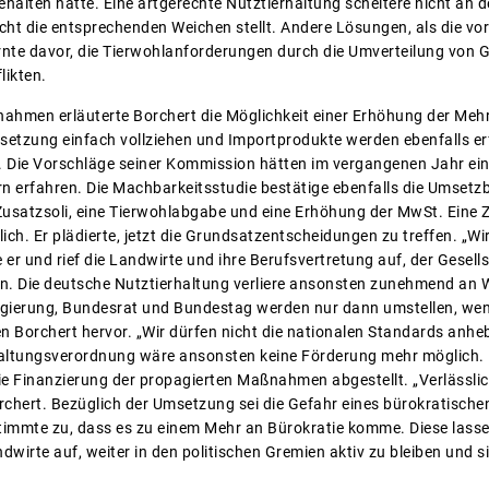
ehalten hätte. Eine artgerechte Nutztierhaltung scheitere nicht an 
ht die entsprechenden Weichen stellt. Andere Lösungen, als die vor
rnte davor, die Tierwohlanforderungen durch die Umverteilung von G
likten.
ahmen erläuterte Borchert die Möglichkeit einer Erhöhung der Mehr
msetzung einfach vollziehen und Importprodukte werden ebenfalls e
. Die Vorschläge seiner Kommission hätten im vergangenen Jahr e
 erfahren. Die Machbarkeitsstudie bestätige ebenfalls die Umsetzba
Zusatzsoli, eine Tierwohlabgabe und eine Erhöhung der MwSt. Eine
ich. Er plädierte, jetzt die Grundsatzentscheidungen zu treffen. „Wir
er und rief die Landwirte und ihre Berufsvertretung auf, der Gesells
. Die deutsche Nutztierhaltung verliere ansonsten zunehmend an 
egierung, Bundesrat und Bundestag werden nur dann umstellen, wen
 Borchert hervor. „Wir dürfen nicht die nationalen Standards anhebe
haltungsverordnung wäre ansonsten keine Förderung mehr möglich.
 die Finanzierung der propagierten Maßnahmen abgestellt. „Verlässl
rchert. Bezüglich der Umsetzung sei die Gefahr eines bürokratisch
timmte zu, dass es zu einem Mehr an Bürokratie komme. Diese lasse 
dwirte auf, weiter in den politischen Gremien aktiv zu bleiben und si