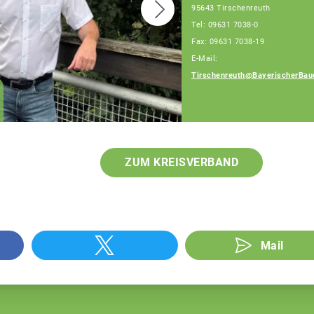
95643 Tirschenreuth
Tel: 09631 7038-0
Fax: 09631 7038-19
E-Mail:
Tirschenreuth@BayerischerBau
Petra Schaumberger
Teamassistentin
ZUM KREISVERBAND
Mail