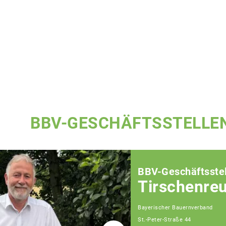
BBV-GESCHÄFTSSTELLE
BBV-Geschäftsstel
Tirschenre
Bayerischer Bauernverband
St.-Peter-Straße 44