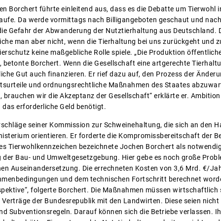
n Borchert führte einleitend aus, dass es die Debatte um Tierwohl in
laufe. Da werde vormittags nach Billigangeboten geschaut und nac
die Gefahr der Abwanderung der Nutztierhaltung aus Deutschland. D
rreiche man aber nicht, wenn die Tierhaltung bei uns zurückgeht un
ierschutz keine maßgebliche Rolle spiele. „Die Produktion öffentlich
, betonte Borchert. Wenn die Gesellschaft eine artgerechte Tierhalt
liche Gut auch finanzieren. Er rief dazu auf, den Prozess der Änderu
htsurteile und ordnungsrechtliche Maßnahmen des Staates abzuwarte
 brauchen wir die Akzeptanz der Gesellschaft“ erklärte er. Ambitioni
das erforderliche Geld benötigt.
orschläge seiner Kommission zur Schweinehaltung, die sich an den 
terium orientieren. Er forderte die Kompromissbereitschaft der Bet
hes Tierwohlkennzeichen bezeichnete Jochen Borchert als notwendig
der Bau- und Umweltgesetzgebung. Hier gebe es noch große Proble
schen Auseinandersetzung. Die errechneten Kosten von 3,6 Mrd. €/Jah
hmenbedingungen und dem technischen Fortschritt berechnet worden
spektive“, folgerte Borchert. Die Maßnahmen müssen wirtschaftlich 
er Verträge der Bundesrepublik mit den Landwirten. Diese seien nicht
Subventionsregeln. Darauf können sich die Betriebe verlassen. Ihm