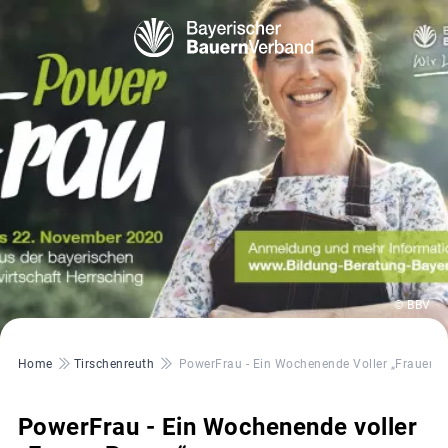
© BBV
Pfadnavigation
Home
Tirschenreuth
PowerFrau - Ein Wochenende Voller „FrauenP
PowerFrau - Ein Wochenende voller