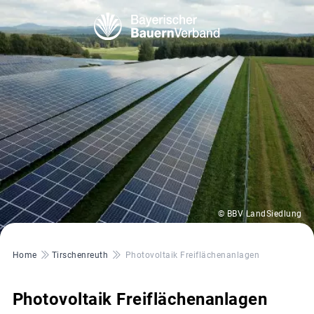
© BBV LandSiedlung
Pfadnavigation
Home
Tirschenreuth
Photovoltaik Freiflächenanlagen
Photovoltaik Freiflächenanlagen