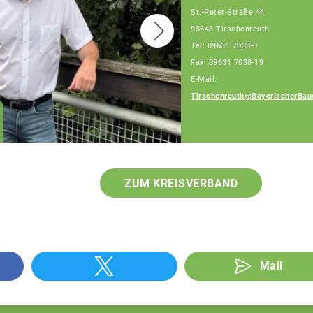
St.-Peter-Straße 44
95643 Tirschenreuth
Tel: 09631 7038-0
Fax: 09631 7038-19
E-Mail:
Tirschenreuth@BayerischerBau
Petra Schaumberger
Teamassistentin
ZUM KREISVERBAND
Mail