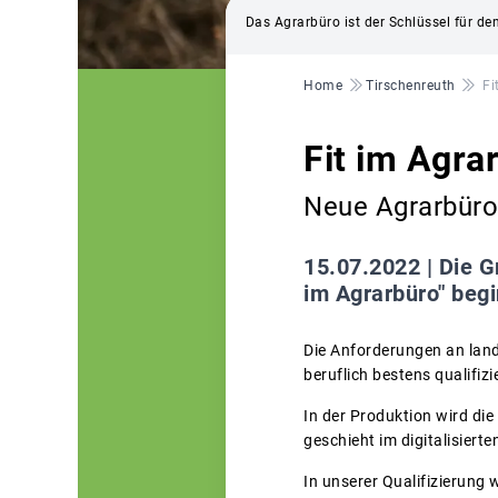
Das Agrarbüro ist der Schlüssel für de
Pfadnavigation
Home
Tirschenreuth
Fi
Fit im Agra
Neue Agrarbüro
15.07.2022 |
Die G
im Agrarbüro" beg
Die Anforderungen an landw
beruflich bestens qualifizie
In der Produktion wird die
geschieht im digitalisierte
In unserer Qualifizierung