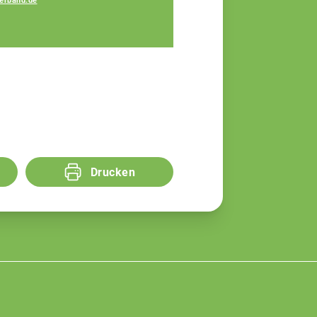
erband.de
Melanie Ferstl
Fachberaterin
Drucken