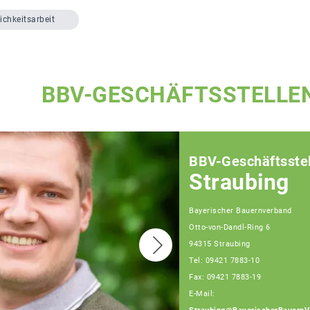
ichkeitsarbeit
BBV-GESCHÄFTSSTELLE
BBV-Geschäftsstel
Straubing
Bayerischer Bauernverband
Otto-von-Dandl-Ring 6
94315 Straubing
Tel: 09421 7883-10
Fax: 09421 7883-19
E-Mail: