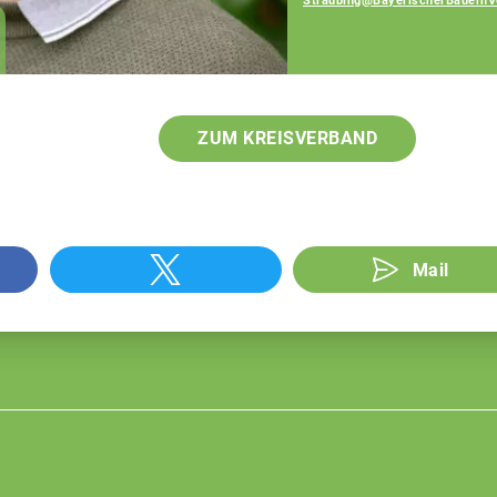
Straubing@BayerischerBauernV
Josef Hiergeist,
Fachberater
ZUM KREISVERBAND
Mail