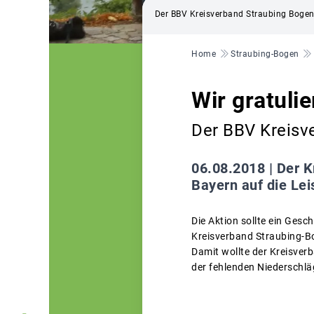
Der BBV Kreisverband Straubing Bogen 
Pfadnavigation
Home
Straubing-Bogen
Wir gratuli
Der BBV Kreisv
06.08.2018 |
Der K
Bayern auf die Le
Die Aktion sollte ein Gesc
Kreisverband Straubing-Bo
Damit wollte der Kreisver
der fehlenden Niederschlä