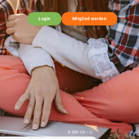
Login
Mitglied werden
© BBV OA / LI