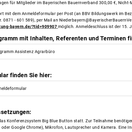
gen für Mitglieder im Bayerischen Bauernverband 300,00 €, Nicht-M
rt mit dem Anmeldeformular per Post (an BBV Bildungswerk im Bez
r. 0871 - 601 589), per Mail an Niederbayern@BayerischerBauernVer
atung-bayern.de/?tid=909907
möglich. Anmeldeschluss ist der 15. 
ramm mit Inhalten, Referenten und Terminen fin
gramm Assistenz Agrarbüro
ar finden Sie hier:
eldeformular
ssetzungen:
das Konferenzsystem Big Blue Button statt. Zur Teilnahme benötigen
x oder Google Chrome), Mikrofon, Lautsprecher und Kamera. Eine I