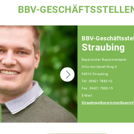
BBV-GESCHÄFTSSTELLE
BBV-Geschäftsstel
Straubing
Bayerischer Bauernverband
Otto-von-Dandl-Ring 6
94315 Straubing
Tel: 09421 7883-10
Fax: 09421 7883-19
E-Mail:
Straubing@BayerischerBauernV
Josef Hiergeist,
Fachberater