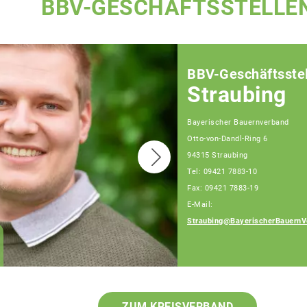
BBV-GESCHÄFTSSTELLE
BBV-Geschäftsstel
Straubing
Bayerischer Bauernverband
Otto-von-Dandl-Ring 6
94315 Straubing
Tel: 09421 7883-10
Fax: 09421 7883-19
E-Mail:
Straubing@BayerischerBauernV
Josef Hiergeist,
Fachberater
ZUM KREISVERBAND