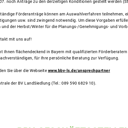
07. noch Anträge zu den derzeitigen Konditionen gestellt werden (
llständige Förderanträge können am Auswahlverfahren teilnehmen, 
igungen usw. sind zwingend notwendig. Um diese Vorgaben erfüllen
en und der Herbst/Winter für die Planungs-/Genehmigungs- und Vor
takt mit uns auf!
t Ihnen flächendeckend in Bayern mit qualifizierten Förderberater
chverständigen, für Ihre persönliche Beratung zur Verfügung.
den Sie über die Webseite
www.bbv-ls.de/ansprechpartner
ntrale der BV LandSiedlung (Tel.: 089 590 6829 10).