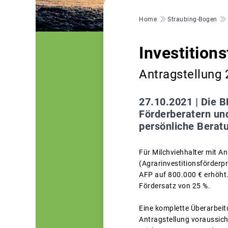
Pfadnavigation
Home
Straubing-Bogen
Investition
Antragstellung
27.10.2021 |
Die B
Förderberatern un
persönliche Berat
Für Milchviehhalter mit A
(Agrarinvestitionsförderp
AFP auf 800.000 € erhöht. F
Fördersatz von 25 %.
Eine komplette Überarbeitu
Antragstellung voraussich