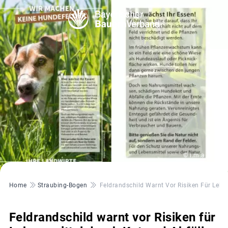
© i.m.a. e.V.
Pfadnavigation
Home
Straubing-Bogen
Feldrandschild Warnt Vor Risiken Für Lebe
Feldrandschild warnt vor Risiken für