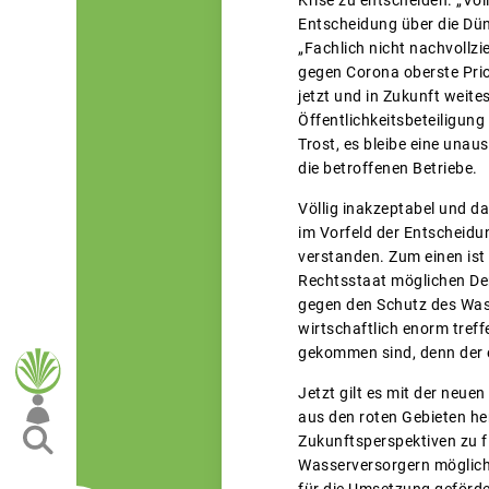
Entscheidung über die Dü
„Fachlich nicht nachvollzi
gegen Corona oberste Prio
jetzt und in Zukunft wei
Öffentlichkeitsbeteiligun
Trost, es bleibe eine una
die betroffenen Betriebe.
Völlig inakzeptabel und d
im Vorfeld der Entscheidun
verstanden. Zum einen ist
Rechtsstaat möglichen Dem
gegen den Schutz des Wass
wirtschaftlich enorm treff
gekommen sind, denn der ei
Jetzt gilt es mit der neue
aus den roten Gebieten he
Zukunftsperspektiven zu f
Wasserversorgern möglich
für die Umsetzung geförd