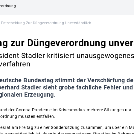
erordnung
Entscheidung Zur Düngeverordnung Unverständlich
ng zur Düngeverordnung unver
ident Stadler kritisiert unausgewogene
verfahren
eutsche Bundestag stimmt der Verschärfung de
erhard Stadler sieht grobe fachliche Fehler und
gionalen Erzeugung.
fgrund der Corona-Pandemie im Krisenmodus, mehrere Sitzungen u.a.
ordnung mussten entfallen.
esrat am Freitag zu einer Sondersitzung zusammen, um über ein 
lig unverständlich ist, dass in der momentanen Situation im Rahmen