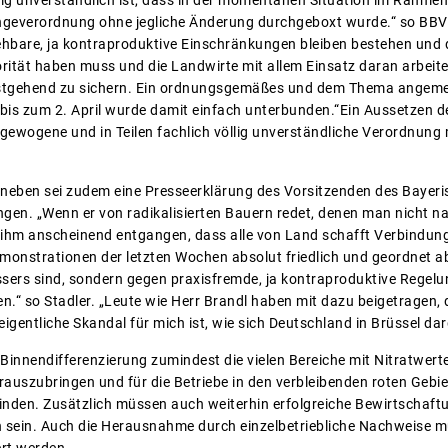
ngeverordnung ohne jegliche Änderung durchgeboxt wurde.“ so BBV 
ehbare, ja kontraproduktive Einschränkungen bleiben bestehen und da
rität haben muss und die Landwirte mit allem Einsatz daran arbeit
testgehend zu sichern. Ein ordnungsgemäßes und dem Thema angeme
g bis zum 2. April wurde damit einfach unterbunden.“Ein Aussetzen 
usgewogene und in Teilen fachlich völlig unverständliche Verordnung
aneben sei zudem eine Presseerklärung des Vorsitzenden des Bayer
gen. „Wenn er von radikalisierten Bauern redet, denen man nicht na
 ihm anscheinend entgangen, dass alle von Land schafft Verbindung
onstrationen der letzten Wochen absolut friedlich und geordnet ab
ers sind, sondern gegen praxisfremde, ja kontraproduktive Regelun
en.“ so Stadler. „Leute wie Herr Brandl haben mit dazu beigetragen, d
gentliche Skandal für mich ist, wie sich Deutschland in Brüssel darg
n Binnendifferenzierung zumindest die vielen Bereiche mit Nitratwer
rauszubringen und für die Betriebe in den verbleibenden roten Gebi
inden. Zusätzlich müssen auch weiterhin erfolgreiche Bewirtschaf
 sein. Auch die Herausnahme durch einzelbetriebliche Nachweise 
ert werden.