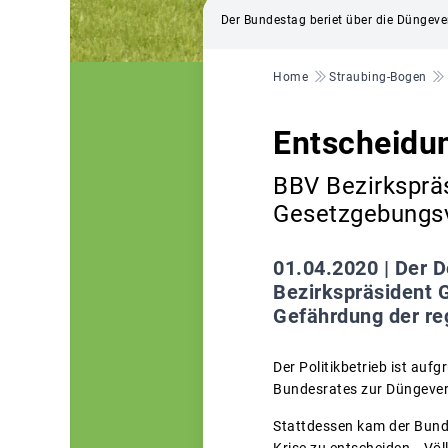
Der Bundestag beriet über die Düngev
Pfadnavigation
Home
Straubing-Bogen
Entscheidu
BBV Bezirkspräs
Gesetzgebungs
01.04.2020 |
Der D
Bezirkspräsident G
Gefährdung der re
Der Politikbetrieb ist au
Bundesrates zur Düngever
Stattdessen kam der Bund
Krise zu entscheiden. „Völ