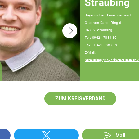
Straubing
Bayerischer Bauernverband
Otto-von-Dandl-Ring 6
94315 Straubing
Tel: 09421 7883-10
Fax: 09421 7883-19
E-Mail:
Straubing@BayerischerBauernV
Josef Hiergeist,
Fachberater
ZUM KREISVERBAND
Mail