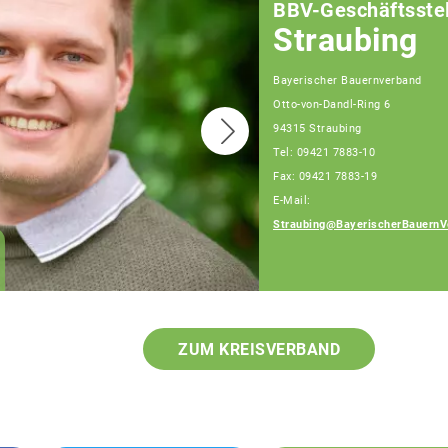
BBV-Geschäftsstel
Straubing
Bayerischer Bauernverband
Otto-von-Dandl-Ring 6
94315 Straubing
Tel: 09421 7883-10
Fax: 09421 7883-19
E-Mail:
Straubing@BayerischerBauernV
Josef Hiergeist,
Fachberater
ZUM KREISVERBAND