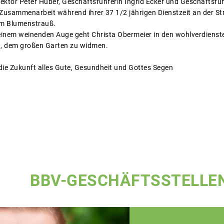
ektor Peter Huber, Geschäftsführerin Ingrid Ecker und Geschäftsfüh
usammenarbeit während ihrer 37 1/2 jährigen Dienstzeit an der Str
em Blumenstrauß.
inem weinenden Auge geht Christa Obermeier in den wohlverdienste
t, dem großen Garten zu widmen.
die Zukunft alles Gute, Gesundheit und Gottes Segen
BBV-GESCHÄFTSSTELLE