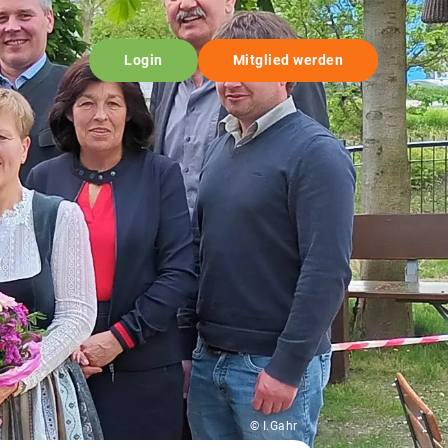
Login
Mitglied werden
© I.Gahr