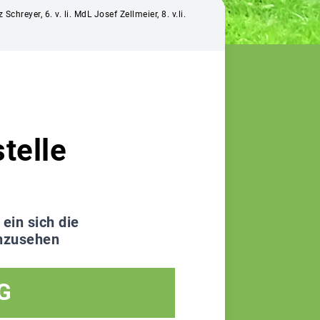
Schreyer, 6. v. li. MdL Josef Zellmeier, 8. v.li.
n
telle
ein sich die
nzusehen
G