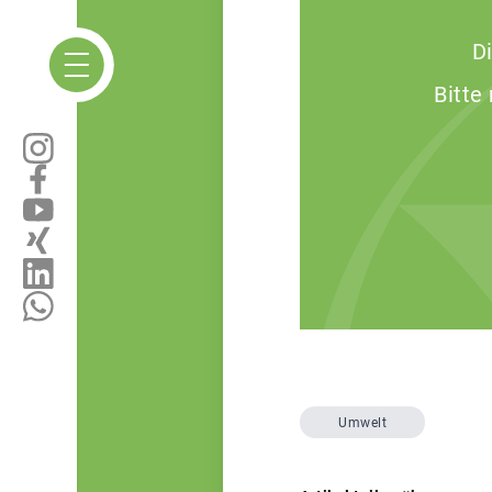
D
Bitte
Umwelt