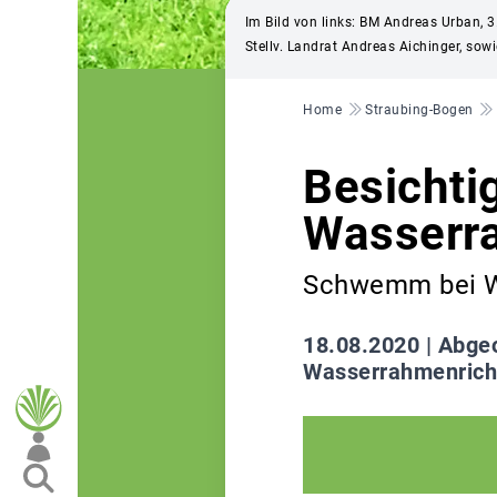
Im Bild von links: BM Andreas Urban, 3. v.
Stellv. Landrat Andreas Aichinger, sow
Pfadnavigation
Home
Straubing-Bogen
Besichti
Wasserra
Schwemm bei W
18.08.2020 |
Abgeo
Wasserrahmenrich